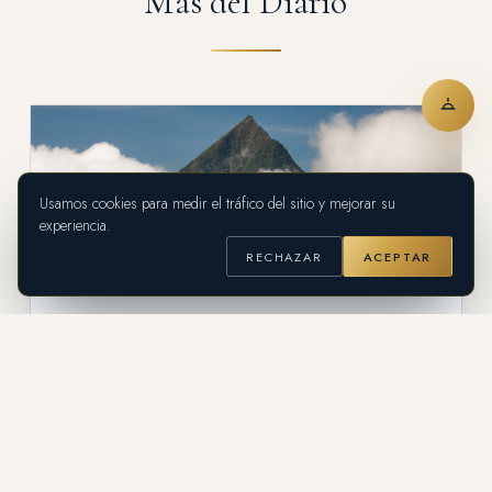
Más del Diario
Usamos cookies para medir el tráfico del sitio y mejorar su
experiencia.
RECHAZAR
ACEPTAR
GUÍA DE DESTINO
Suroeste Antioqueño: la tierra de
fincas de Colombia, a una hora de
Medellín