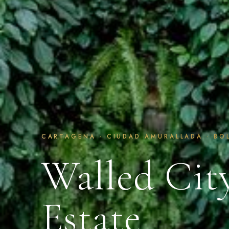
CARTAGENA · CIUDAD AMURALLADA · BO
Walled Cit
Estate